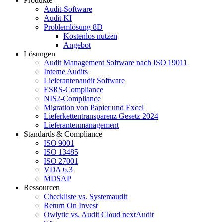
Produkte
Audit-Software
Audit KI
Problemlösung 8D
Kostenlos nutzen
Angebot
Lösungen
Audit Management Software nach ISO 19011
Interne Audits
Lieferantenaudit Software
ESRS-Compliance
NIS2-Compliance
Migration von Papier und Excel
Lieferkettentransparenz Gesetz 2024
Lieferantenmanagement
Standards & Compliance
ISO 9001
ISO 13485
ISO 27001
VDA 6.3
MDSAP
Ressourcen
Checkliste vs. Systemaudit
Return On Invest
Owlytic vs. Audit Cloud nextAudit